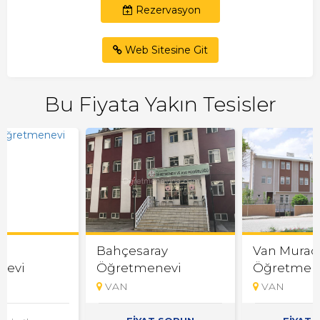
Rezervasyon
Web Sitesine Git
Bu Fiyata Yakın Tesisler
Bahçesaray
Van Murad
nevi
Öğretmenevi
Öğretmen
VAN
VAN