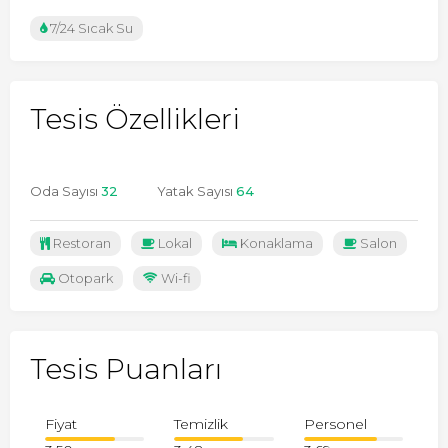
7/24 Sıcak Su
Tesis Özellikleri
Oda Sayısı
32
Yatak Sayısı
64
Restoran
Lokal
Konaklama
Salon
Otopark
Wi-fi
Tesis Puanları
Fiyat
Temizlik
Personel