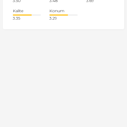
3.50
3.48
3.69
Kalite
Konum
3.35
3.29