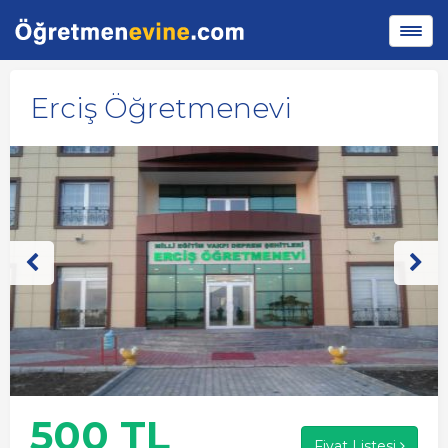
Erciş Öğretmenevi
500 TL
Fiyat Listesi