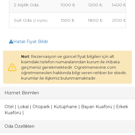
2 Kişilik Oda
1000 ₺
1200 ₺
1400 ₺
Süit Oda
1500 ₺
1800 ₺
2100 ₺
(2 kişilik)
Hatalı Fiyat Bildir
Not
: Rezervasyon ve güncel fiyat bilgileri için alt
kısımdaki telefon numaralarından kurum ile irtibata
geçmeniz gerekmektedir. Ogretmenevine.com
öğretmenevleri hakkında bilgi veren rehber bir sitedir,
kurumlar ile ilişkimiz bulunmamaktadır.
Hizmet Birimleri
Otel | Lokal | Otopark | Kütüphane | Bayan Kuaförü | Erkek
Kuaförü |
Oda Özellikleri