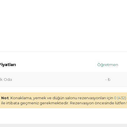
iyatları
Öğretmen
lik Oda
- ₺
Not
: Konaklama, yemek ve düğün salonu rezervasyonları için
0 (432)
ile irtibata geçmeniz gerekmektedir. Rezervasyon öncesinde lütfen fi