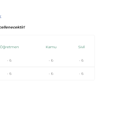
r
ellenecektir!
Öğretmen
Kamu
Sivil
- ₺
- ₺
- ₺
- ₺
- ₺
- ₺