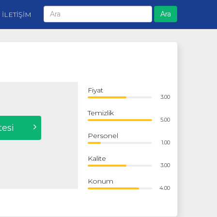
Ara
İLETİŞİM
Fiyat
3.00
Temizlik
5.00
tesi
Personel
1.00
Kalite
3.00
Konum
4.00