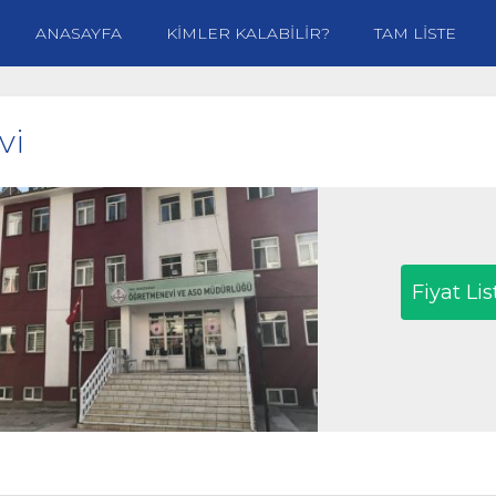
ANASAYFA
KİMLER KALABİLİR?
TAM LİSTE
vi
Fiyat Lis