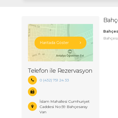
Bahç
Bahçes
Bahçesa
Haritada Göster
Telefon ile Rezervasyon
0 (432) 751 24 33
İslam Mahallesi Cumhuriyet
Caddesi No:59 Bahçesaray
Van