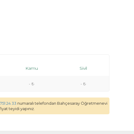
Kamu
Sivil
- ₺
- ₺
 751 24 33
numaralı telefondan Bahçesaray Öğretmenevi
yat teyidi yapınız.