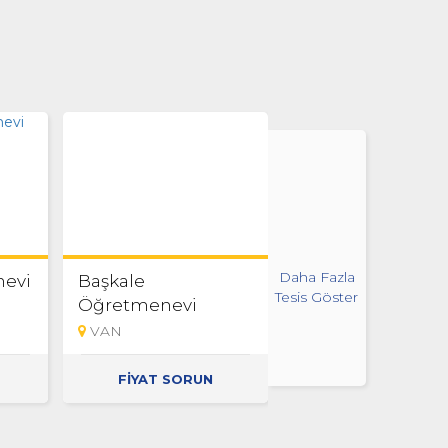
Daha Fazla
nevi
Başkale
Erciş Öğretmene
Tesis Göster
Öğretmenevi
VAN
VAN
FİYAT SORUN
'den başlaya
500
fiyatlarla