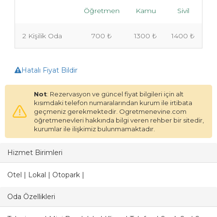
Öğretmen
Kamu
Sivil
2 Kişilik Oda
700 ₺
1300 ₺
1400 ₺
Hatalı Fiyat Bildir
Not
: Rezervasyon ve güncel fiyat bilgileri için alt
kısımdaki telefon numaralarından kurum ile irtibata
geçmeniz gerekmektedir. Ogretmenevine.com
öğretmenevleri hakkında bilgi veren rehber bir sitedir,
kurumlar ile ilişkimiz bulunmamaktadır.
Hizmet Birimleri
Otel | Lokal | Otopark |
Oda Özellikleri