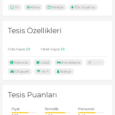
TV
Klima
Minibar
7/24 Sıcak Su
Tesis Özellikleri
Oda Sayısı
25
Yatak Sayısı
32
Restoran
Lokal
Konaklama
Salon
Otopark
Wi-fi
Bahçe
Tesis Puanları
Fiyat
Temizlik
Personel