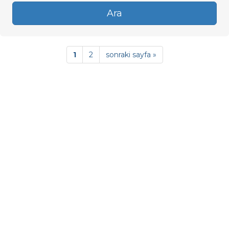
Ara
1
2
sonraki sayfa »