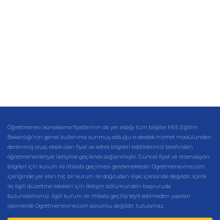
Öğretmenevi konaklama fiyatlarının da yer aldığı tüm bilgiler Milli Eğitim
Bakanlığı’nın genel kullanıma sunmuş olduğu e-destek hizmet modülünden
derlenmiş olup, eksik olan fiyat ve adres bilgileri editörlerimiz tarafından
öğretmenevleriyle iletişime geçilerek sağlanmıştır. Güncel fiyat ve rezervasyon
bilgileri için kurum ile irtibata geçilmesi gerekmektedir. Ogretmenevine.com
içeriğinde yer alan hiç bir kurum ile doğrudan ilişki içerisinde değildir. İçerik
ile ilgili düzeltme istekleri için İletişim bölümünden başvuruda
bulunabilirsiniz. İlgili kurum ile irtibata geçilip teyit edilmeden yapılan
işlemlerde Ogretmenevine.com sorumlu değildir, tutulamaz.