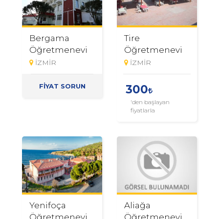
Bergama
Tire
Öğretmenevi
Öğretmenevi
İZMİR
İZMİR
FİYAT SORUN
300
'den başlayan
fiyatlarla
Yenifoça
Aliağa
Öğretmenevi
Öğretmenevi