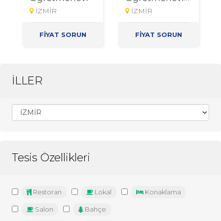
[KAPANDI]
İZMİR
İZMİR
FİYAT SORUN
FİYAT SORUN
İLLER
Tesis Özellikleri
Restoran
Lokal
Konaklama
Salon
Bahçe