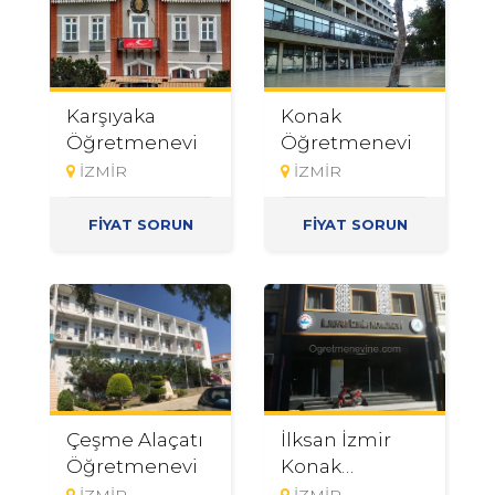
Karşıyaka
Konak
Öğretmenevi
Öğretmenevi
İZMİR
İZMİR
FİYAT SORUN
FİYAT SORUN
Çeşme Alaçatı
İlksan İzmir
Öğretmenevi
Konak
Öğretmenevi
İZMİR
İZMİR