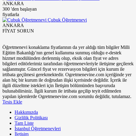
ANKARA
300
'den başlayan
fiyatlarla
Çubuk Öğretmenevi
ANKARA
FİYAT SORUN
Öğretmenevi konaklama fiyatlarının da yer aldığı tüm bilgiler Milli
Eğitim Bakanlığı’nın genel kullanıma sunmuş olduğu e-destek
hizmet modülünden derlenmiş olup, eksik olan fiyat ve adres
bilgileri editörlerimiz tarafından öğretmenevleriyle iletişime geçilerek
sağlanmıştır. Güncel fiyat ve rezervasyon bilgileri için kurum ile
irtibata geçilmesi gerekmektedir. Ogretmenevine.com içeriğinde yer
alan hiç bir kurum ile doğrudan ilişki içerisinde değildir. İçerik ile
ilgili düzeltme istekleri için İletişim bölümünden başvuruda
bulunabilirsiniz. İlgili kurum ile irtibata geçilip teyit edilmeden
yapılan işlemlerde Ogretmenevine.com sorumlu değildir, tutulamaz.
Tesis Ekle
Hakkımızda
Gizlilik Politikası
Tam Liste
İstanbul Öğretmenevleri
İletişim