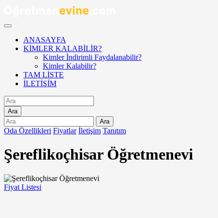
ANASAYFA
KİMLER KALABİLİR?
Kimler İndirimli Faydalanabilir?
Kimler Kalabilir?
TAM LİSTE
İLETİŞİM
Ara
Ara
Oda Özellikleri
Fiyatlar
İletişim
Tanıtım
Şereflikoçhisar Öğretmenevi
Fiyat Listesi