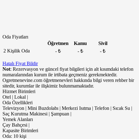
Oda Fiyatları
Öğretmen
Kamu
Sivil
2 Kişilik Oda
- ₺
- ₺
- ₺
Hatalı Fiyat Bildir
Not
: Rezervasyon ve güncel fiyat bilgileri için alt kısımdaki telefon
numaralarından kurum ile irtibata geçmeniz gerekmektedir.
Ogretmenevine.com öğretmenevleri hakkında bilgi veren rehber bir
sitedir, kurumlar ile ilişkimiz bulunmamaktadır.
Hizmet Birimleri
Otel | Lokal |
Oda Özellikleri
Televizyon | Mini Buzdolabı | Merkezi Isıtma | Telefon | Sıcak Su |
Saç Kurutma Makinesi | Şampuan |
Yemek Alanları
Çay Bahçesi |
Kapasite Birimleri
Oda: 10 kişi