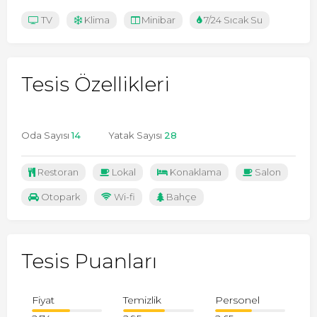
TV
Klima
Minibar
7/24 Sıcak Su
Tesis Özellikleri
Oda Sayısı
14
Yatak Sayısı
28
Restoran
Lokal
Konaklama
Salon
Otopark
Wi-fi
Bahçe
Tesis Puanları
Fiyat
Temizlik
Personel