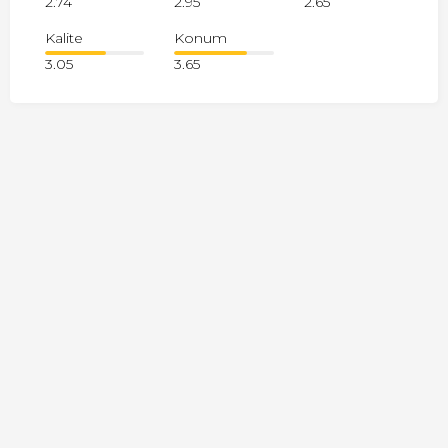
2.74
2.95
2.65
Kalite
Konum
3.05
3.65