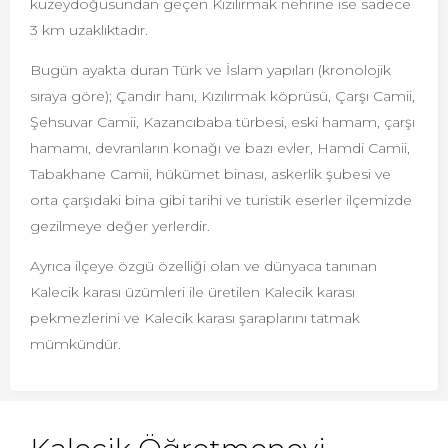
kuzeydoğusundan geçen Kızılırmak nehrine ise sadece
3 km uzaklıktadır.
Bugün ayakta duran Türk ve İslam yapıları (kronolojik
sıraya göre); Çandır hanı, Kızılırmak köprüsü, Çarşı Camii,
Şehsuvar Camii, Kazancıbaba türbesi, eski hamam, çarşı
hamamı, devranların konağı ve bazı evler, Hamdi Camii,
Tabakhane Camii, hükümet binası, askerlik şubesi ve
orta çarşıdaki bina gibi tarihi ve turistik eserler ilçemizde
gezilmeye değer yerlerdir.
Ayrıca ilçeye özgü özelliği olan ve dünyaca tanınan
Kalecik karası üzümleri ile üretilen Kalecik karası
pekmezlerini ve Kalecik karası şaraplarını tatmak
mümkündür.