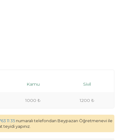
Kamu
Sivil
1000 ₺
1200 ₺
763 11 35
numaralı telefondan Beypazarı Öğretmenevi ile
 teyidi yapınız.