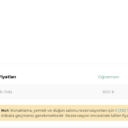
iyatları
Öğretmen
lik Oda
600 ₺
Not
: Konaklama, yemek ve düğün salonu rezervasyonları için
0 (312) 
irtibata geçmeniz gerekmektedir. Rezervasyon öncesinde lütfen fiyat