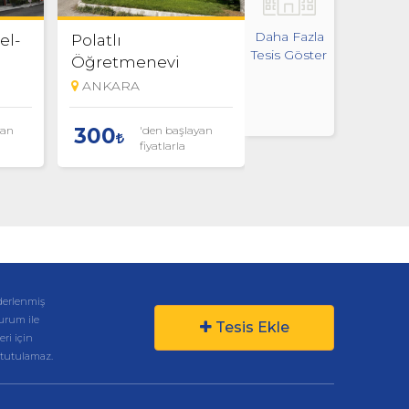
Daha Fazla
el-
Polatlı
75. Yıl Gölbaşı
Tesis Göster
Öğretmenevi
Öğretmenevi
ANKARA
ANKARA
yan
'den başlayan
'den başlaya
300
500
fiyatlarla
fiyatlarla
derlenmiş
kurum ile
Tesis Ekle
eri için
 tutulamaz.