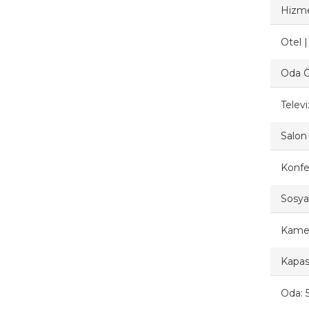
Hizme
Otel 
Oda Öz
Telev
Salon 
Konfe
Sosyal
Kamel
Kapasi
Oda: 5