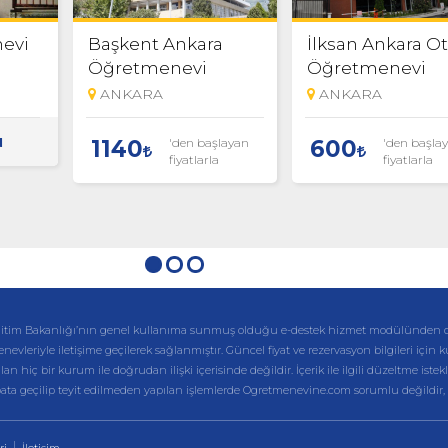
evi
Başkent Ankara
İlksan Ankara Ot
Öğretmenevi
Öğretmenevi
ANKARA
ANKARA
N
'den başlayan
'den başla
1140
600
fiyatlarla
fiyatlarla
li Eğitim Bakanlığı’nın genel kullanıma sunmuş olduğu e-destek hizmet modülünden 
enevleriyle iletişime geçilerek sağlanmıştır. Güncel fiyat ve rezervasyon bilgileri için 
hiç bir kurum ile doğrudan ilişki içerisinde değildir. İçerik ile ilgili düzeltme istekl
ibata geçilip teyit edilmeden yapılan işlemlerde Ogretmenevine.com sorumlu değildir,
ri
İletişim