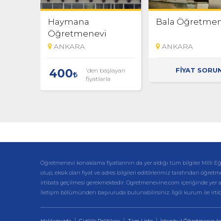
Haymana
Bala Öğretmen
Öğretmenevi
ANKARA
ANKARA
FİYAT SORU
'den başlayan
400
fiyatlarla
Öğretmenevi konaklama fiyatlarının da yer aldığı tüm bilgiler Mil
olup, eksik olan fiyat ve adres bilgileri editörlerimiz tarafından öğretm
irtibata geçilmesi gerekmektedir. Ogretmenevine.com içeriğinde yer alan 
İletişim bölümünden başvuruda bulunabilirsiniz. İlgili kurum ile irt
Hakkımızda
Gizlilik Politikası
Tam Liste
İstanbul Öğretmenevle