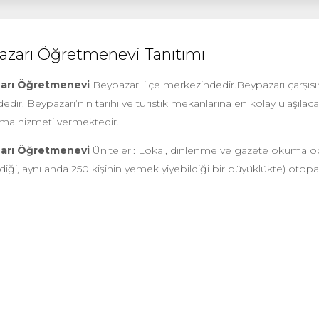
azarı Öğretmenevi Tanıtımı
arı Öğretmenevi
Beypazarı ilçe merkezindedir.Beypazarı çarşısı
dir. Beypazarı’nın tarihi ve turistik mekanlarına en kolay ulaşıla
ma hizmeti vermektedir.
arı Öğretmenevi
Üniteleri: Lokal, dinlenme ve gazete okuma oda
ldiği, aynı anda 250 kişinin yemek yiyebildiği bir büyüklükte) oto