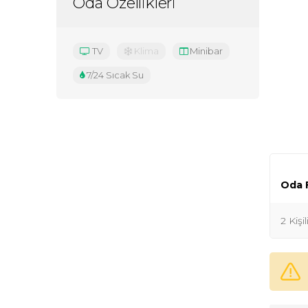
Oda Özellikleri
TV
Klima
Minibar
7/24 Sıcak Su
Oda F
2 Kişi