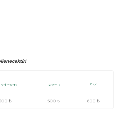
lenecektir!
retmen
Kamu
Sivil
300 ₺
500 ₺
600 ₺