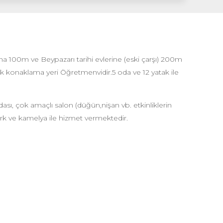
na 100m ve Beypazarı tarihi evlerine (eski çarşı) 200m
cak konaklama yeri Öğretmenvidir.5 oda ve 12 yatak ile
sı, çok amaçlı salon (düğün,nişan vb. etkinliklerin
park ve kamelya ile hizmet vermektedir.