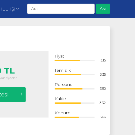
Ara
İLETİŞİM
Fiyat
3.15
 TL
Temizlik
3.35
an fiyatlar
Personel
3.50
tesi
Kalite
3.32
Konum
3.06