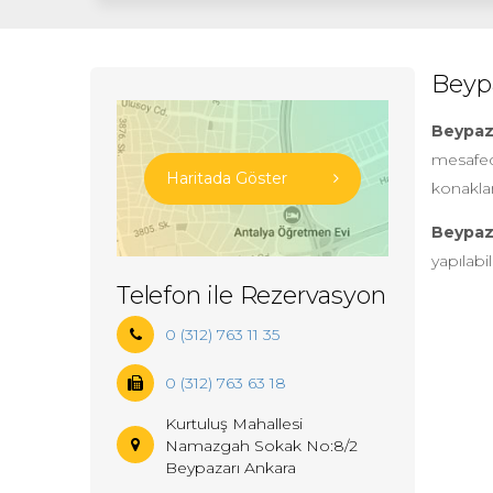
Beyp
Beypaz
mesafede
Haritada Göster
konakla
Beypaz
yapılabi
Telefon ile Rezervasyon
0 (312) 763 11 35
0 (312) 763 63 18
Kurtuluş Mahallesi
Namazgah Sokak No:8/2
Beypazarı Ankara