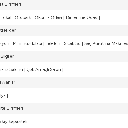
t Birimleri
| Lokal | Otopark | Okuma Odası | Dinlenme Odası |
ellikleri
izyon | Mini Buzdolabı | Telefon | Sıcak Su | Saç Kurutma Makine
Bilgileri
rans Salonu | Çok Amaçlı Salon |
 Alanlar
ya |
te Birimleri
 kişi kapasiteli