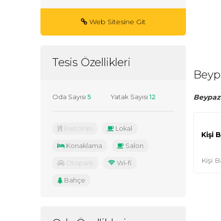
Web Sitesine Git
Tesis Özellikleri
Beyp
Beypaza
Oda Sayısı
5
Yatak Sayısı
12
Restoran
Lokal
Kişi 
Konaklama
Salon
Kişi B
Otopark
Wi-fi
Bahçe