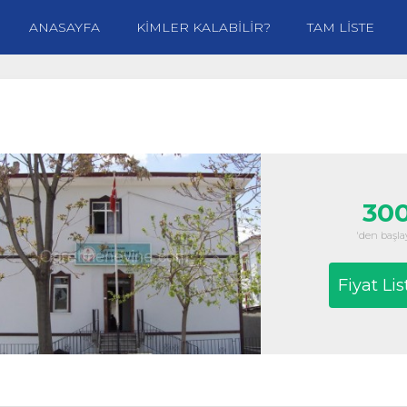
ANASAYFA
KİMLER KALABİLİR?
TAM LİSTE
300
'den başlay
Fiyat Lis