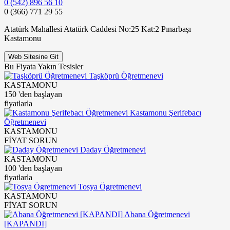
0 (542) 896 56 10
0 (366) 771 29 55
Atatürk Mahallesi Atatürk Caddesi No:25 Kat:2 Pınarbaşı
Kastamonu
Web Sitesine Git
Bu Fiyata Yakın Tesisler
Taşköprü Öğretmenevi
KASTAMONU
150
'den başlayan
fiyatlarla
Kastamonu Şerifebacı
Öğretmenevi
KASTAMONU
FİYAT SORUN
Daday Öğretmenevi
KASTAMONU
100
'den başlayan
fiyatlarla
Tosya Ögretmenevi
KASTAMONU
FİYAT SORUN
Abana Öğretmenevi
[KAPANDI]