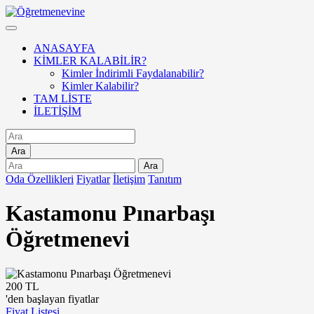
ANASAYFA
KİMLER KALABİLİR?
Kimler İndirimli Faydalanabilir?
Kimler Kalabilir?
TAM LİSTE
İLETİŞİM
Ara
Ara
Oda Özellikleri
Fiyatlar
İletişim
Tanıtım
Kastamonu Pınarbaşı
Öğretmenevi
200 TL
'den başlayan fiyatlar
Fiyat Listesi