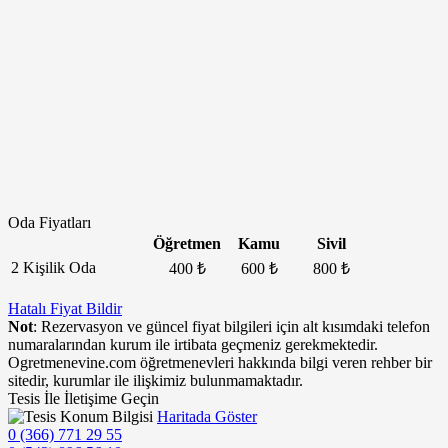
Oda Fiyatları
Öğretmen
Kamu
Sivil
2 Kişilik Oda
400 ₺
600 ₺
800 ₺
Hatalı Fiyat Bildir
Not
: Rezervasyon ve güncel fiyat bilgileri için alt kısımdaki telefon
numaralarından kurum ile irtibata geçmeniz gerekmektedir.
Ogretmenevine.com öğretmenevleri hakkında bilgi veren rehber bir
sitedir, kurumlar ile ilişkimiz bulunmamaktadır.
Tesis İle İletişime Geçin
Haritada Göster
0 (366) 771 29 55