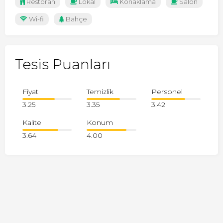
Restoran
Lokal
Konaklama
Salon
Wi-fi
Bahçe
Tesis Puanları
Fiyat
Temizlik
Personel
3.25
3.35
3.42
Kalite
Konum
3.64
4.00