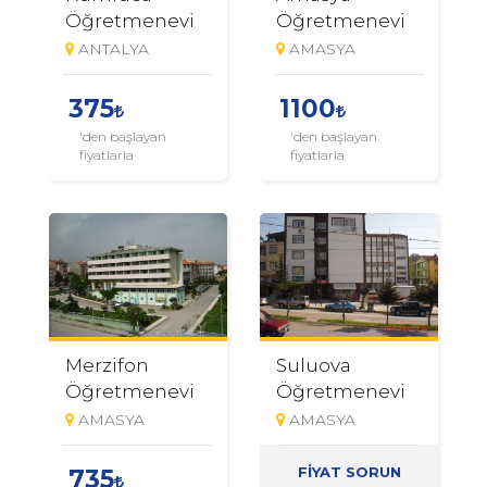
Öğretmenevi
Öğretmenevi
ANTALYA
AMASYA
375
1100
'den başlayan
'den başlayan
fiyatlarla
fiyatlarla
Merzifon
Suluova
Öğretmenevi
Öğretmenevi
AMASYA
AMASYA
FİYAT SORUN
735