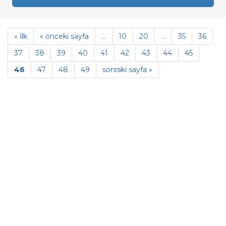
« İlk
« önceki sayfa
...
10
20
...
35
36
37
38
39
40
41
42
43
44
45
46
47
48
49
sonraki sayfa »