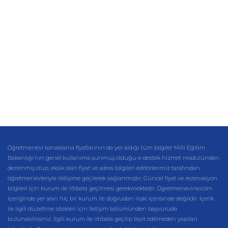
Öğretmenevi konaklama fiyatlarının da yer aldığı tüm bilgiler Milli Eğitim
Bakanlığı’nın genel kullanıma sunmuş olduğu e-destek hizmet modülünden
derlenmiş olup, eksik olan fiyat ve adres bilgileri editörlerimiz tarafından
öğretmenevleriyle iletişime geçilerek sağlanmıştır. Güncel fiyat ve rezervasyon
bilgileri için kurum ile irtibata geçilmesi gerekmektedir. Ogretmenevine.com
içeriğinde yer alan hiç bir kurum ile doğrudan ilişki içerisinde değildir. İçerik
ile ilgili düzeltme istekleri için İletişim bölümünden başvuruda
bulunabilirsiniz. İlgili kurum ile irtibata geçilip teyit edilmeden yapılan