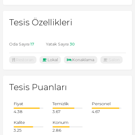
Tesis Özellikleri
Oda Sayısı
17
Yatak Sayısı
30
Restoran
Lokal
Konaklama
Salon
Tesis Puanları
Fiyat
Temizlik
Personel
4.38
3.67
4.67
Kalite
Konum
3.25
2.86