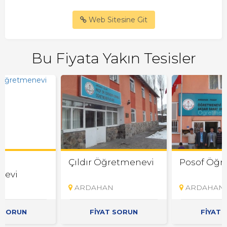
Web Sitesine Git
Bu Fiyata Yakın Tesisler
Çıldır Öğretmenevi
Posof Öğr
nevi
N
ARDAHAN
ARDAHAN
T SORUN
FİYAT SORUN
FİYAT 