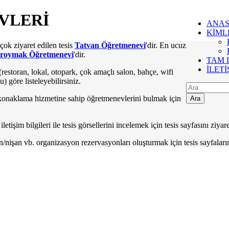
VLERİ
ANAS
KİML
ok ziyaret edilen tesis
Tatvan Öğretmenevi
'dir. En ucuz
roymak Öğretmenevi
'dir.
TAM 
İLETİ
restoran, lokal, otopark, çok amaçlı salon, bahçe, wifi
) göre listeleyebilirsiniz.
/konaklama hizmetine sahip öğretmenevlerini bulmak için
Ara
işim bilgileri ile tesis görsellerini incelemek için tesis sayfasını ziyare
şan vb. organizasyon rezervasyonları oluşturmak için tesis sayfalarını