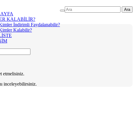
Ara
AYFA
ER KALABİLİR?
Kimler İndirimli Faydalanabilir?
Kimler Kalabilir?
LİSTE
ŞİM
t etmelisiniz.
 inceleyebilirsiniz.