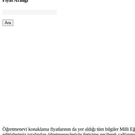
Fiyat Aralığı
Ara
Öğretmenevi konaklama fiyatlarının da yer aldığı tüm bilgiler Milli E
editörlerimiz tarafından öğretmenevleriyle iletişime geçilerek sağlanmı