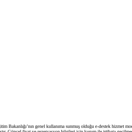
ğitim Bakanlığı’nın genel kullanıma sunmuş olduğu e-destek hizmet modü
ştır. Güncel fiyat ve rezervasyon bilgileri için kurum ile irtibata geçi