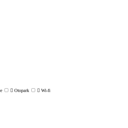
e
Otopark
Wi-fi