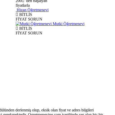
200
'den başlayan
fiyatlarla
Hizan Öğretmenevi
BİTLİS
FİYAT SORUN
Mutki Öğretmenevi
BİTLİS
FİYAT SORUN
lünden derlenmiş olup, eksik olan fiyat ve adres bilgileri
lmesi gerekmektedir. Ogretmenevine.com içeriğinde yer alan hiç bir