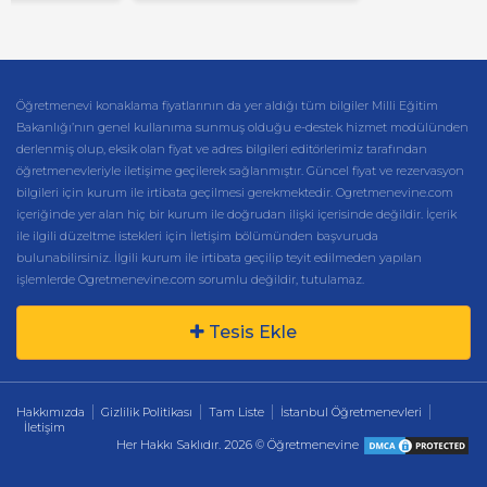
Öğretmenevi konaklama fiyatlarının da yer aldığı tüm bilgiler Milli Eğitim
Bakanlığı’nın genel kullanıma sunmuş olduğu e-destek hizmet modülünden
derlenmiş olup, eksik olan fiyat ve adres bilgileri editörlerimiz tarafından
öğretmenevleriyle iletişime geçilerek sağlanmıştır. Güncel fiyat ve rezervasyon
bilgileri için kurum ile irtibata geçilmesi gerekmektedir. Ogretmenevine.com
içeriğinde yer alan hiç bir kurum ile doğrudan ilişki içerisinde değildir. İçerik
ile ilgili düzeltme istekleri için İletişim bölümünden başvuruda
bulunabilirsiniz. İlgili kurum ile irtibata geçilip teyit edilmeden yapılan
işlemlerde Ogretmenevine.com sorumlu değildir, tutulamaz.
Tesis Ekle
Hakkımızda
Gizlilik Politikası
Tam Liste
İstanbul Öğretmenevleri
İletişim
Her Hakkı Saklıdır. 2026 © Öğretmenevine