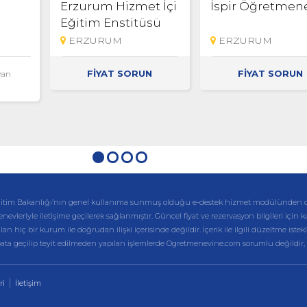
Erzurum Hizmet İçi
İspir Öğretmen
Eğitim Enstitüsü
ERZURUM
ERZURUM
FİYAT SORUN
FİYAT SORUN
yan
li Eğitim Bakanlığı’nın genel kullanıma sunmuş olduğu e-destek hizmet modülünden 
enevleriyle iletişime geçilerek sağlanmıştır. Güncel fiyat ve rezervasyon bilgileri için 
hiç bir kurum ile doğrudan ilişki içerisinde değildir. İçerik ile ilgili düzeltme istekl
ibata geçilip teyit edilmeden yapılan işlemlerde Ogretmenevine.com sorumlu değildir,
ri
İletişim