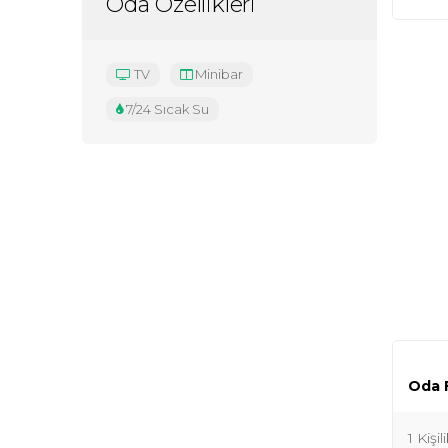
Oda Özellikleri
TV
Minibar
7/24 Sıcak Su
Oda F
1 Kişi