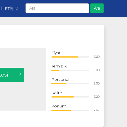
Ara
İLETİŞİM
Fiyat
3.60
Temizlik
1.00
tesi
Personel
2.00
Kalite
3.00
Konum
2.67