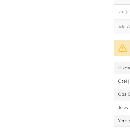
2 Kişi
Aile 
Hizme
Otel 
Oda Öz
Telev
Yemek