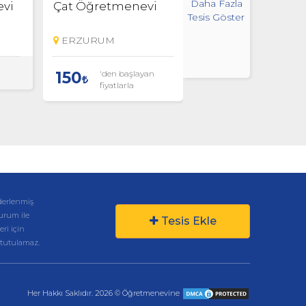
Daha Fazla
evi
Çat Öğretmenevi
Narman
Tesis Göster
Öğretmenevi
ERZURUM
ERZURUM
'den başlayan
'den başlaya
150
300
fiyatlarla
fiyatlarla
derlenmiş
kurum ile
Tesis Ekle
eri için
 tutulamaz.
Her Hakkı Saklıdır. 2026 © Öğretmenevine