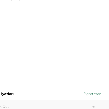
iyatları
Öğretmen
lik Oda
- ₺