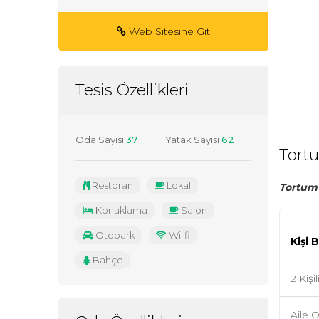
Web Sitesine Git
Tesis Özellikleri
Oda Sayısı
37
Yatak Sayısı
62
Tort
Restoran
Lokal
Tortum 
Konaklama
Salon
Otopark
Wi-fi
Kişi 
Bahçe
2 Kişi
Aile O