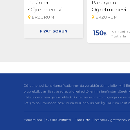
Pasinler
Pazaryolu
Öğretmenevi
Öğretmenevi
ERZURUM
ERZURUM
FİYAT SORUN
'den başla
150
fiyatlarla
Öğretmenevi konaklama fiyatlarının da yer aldığı tüm bilgiler Mil
olup, eksik olan fiyat ve adres bilgileri editörlerimiz tarafından öğretm
irtibata geçilmesi gerekmektedir. Ogretmenevine.com içeriğinde yer alan 
İletişim bölümünden başvuruda bulunabilirsiniz. İlgili kurum ile irt
Hakkımızda
Gizlilik Politikası
Tam Liste
İstanbul Öğretmenevle