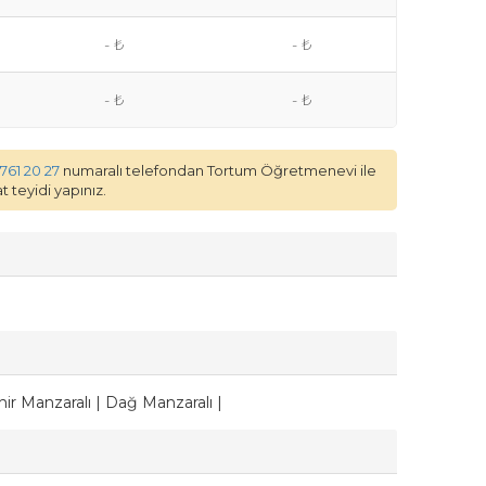
- ₺
- ₺
- ₺
- ₺
 761 20 27
numaralı telefondan Tortum Öğretmenevi ile
 teyidi yapınız.
ir Manzaralı | Dağ Manzaralı |