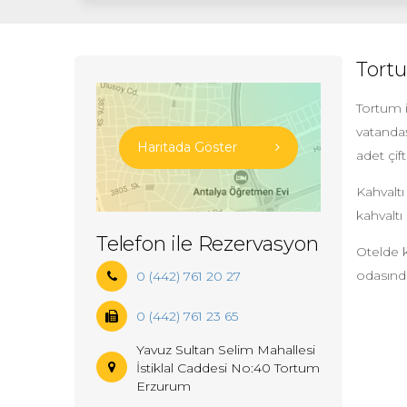
Tort
Tortum 
vatandaş
Haritada Göster
adet çif
Kahvaltı
kahvaltı
Telefon ile Rezervasyon
Otelde k
odasında
0 (442) 761 20 27
0 (442) 761 23 65
Yavuz Sultan Selim Mahallesi
İstiklal Caddesi No:40 Tortum
Erzurum