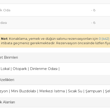
lik Oda
- ₺
Odası
- ₺
Not
: Konaklama, yemek ve düğün salonu rezervasyonları için
0 (442)
irtibata geçmeniz gerekmektedir. Rezervasyon öncesinde lütfen fiyat
t Birimleri
| Lokal | Otopark | Dinlenme Odası |
ellikleri
izyon | Mini Buzdolabı | Merkezi Isıtma | Sıcak Su | Şampuan | Şeh
 Alanları