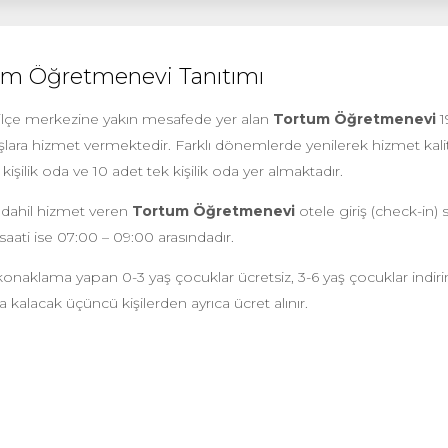
um Öğretmenevi Tanıtımı
ilçe merkezine yakın mesafede yer alan
Tortum Öğretmenevi
1
lara hizmet vermektedir. Farklı dönemlerde yenilerek hizmet kalitesi
t kişilik oda ve 10 adet tek kişilik oda yer almaktadır.
 dahil hizmet veren
Tortum Öğretmenevi
otele giriş (check-in) s
 saati ise 07:00 – 09:00 arasındadır.
onaklama yapan 0-3 yaş çocuklar ücretsiz, 3-6 yaş çocuklar indiriml
 kalacak üçüncü kişilerden ayrıca ücret alınır.