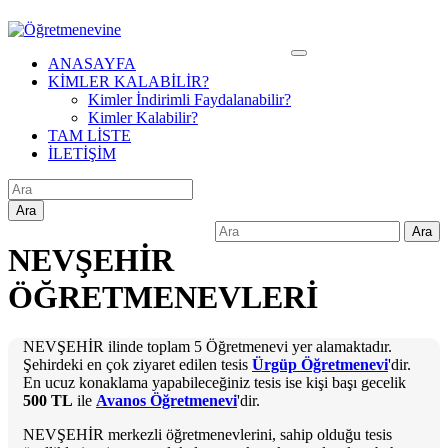
ANASAYFA
KİMLER KALABİLİR?
Kimler İndirimli Faydalanabilir?
Kimler Kalabilir?
TAM LİSTE
İLETİŞİM
Ara
Ara
NEVŞEHİR
ÖĞRETMENEVLERİ
NEVŞEHİR ilinde toplam 5 Öğretmenevi yer alamaktadır.
Şehirdeki en çok ziyaret edilen tesis
Ürgüp Öğretmenevi
'dir.
En ucuz konaklama yapabileceğiniz tesis ise kişi başı gecelik
500 TL
ile
Avanos Öğretmenevi
'dir.
NEVŞEHİR merkezli öğretmenevlerini, sahip olduğu tesis