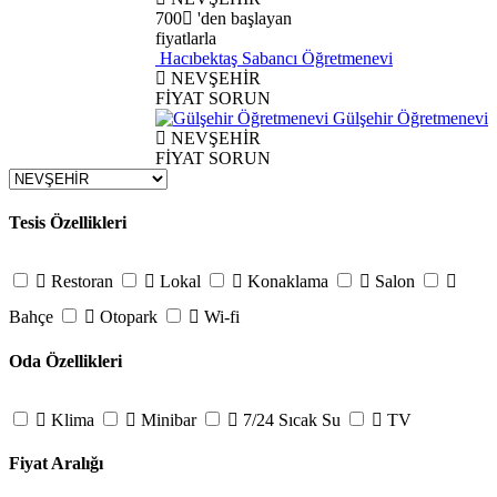
700
'den başlayan
fiyatlarla
Hacıbektaş Sabancı Öğretmenevi
NEVŞEHİR
FİYAT SORUN
Gülşehir Öğretmenevi
NEVŞEHİR
FİYAT SORUN
Tesis Özellikleri
Restoran
Lokal
Konaklama
Salon
Bahçe
Otopark
Wi-fi
Oda Özellikleri
Klima
Minibar
7/24 Sıcak Su
TV
Fiyat Aralığı