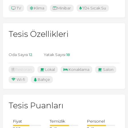
TV
Klima
Minibar
7/24 Sıcak Su
Tesis Özellikleri
Oda Sayısı
12
Yatak Sayısı
18
Restoran
Lokal
Konaklama
Salon
Wi-fi
Bahçe
Tesis Puanları
Fiyat
Temizlik
Personel