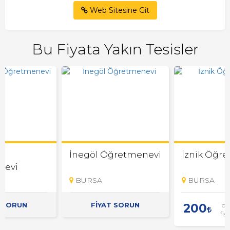
Web Sitesine Git
Bu Fiyata Yakın Tesisler
i
İnegöl Öğretmenevi
İznik Öğr
nevi
BURSA
BURSA
T SORUN
FİYAT SORUN
'de
200
fiy