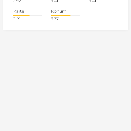
2.92
3.41
3.41
Kalite
Konum
2.81
3.37