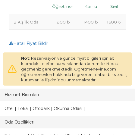
Öğretmen
Kamu
Sivil
2 Kişilik Oda
800 ₺
1400 ₺
1600 ₺
Hatalı Fiyat Bildir
Not
: Rezervasyon ve güncel fiyat bilgileri için alt
kısımdaki telefon numaralarından kurum ile irtibata
geçmeniz gerekmektedir. Ogretmenevine.com
öğretmenevleri hakkında bilgi veren rehber bir sitedir,
kurumlar ile ilişkimiz bulunmamaktadır.
Hizmet Birimleri
Otel | Lokal | Otopark | Okuma Odası |
Oda Özellikleri