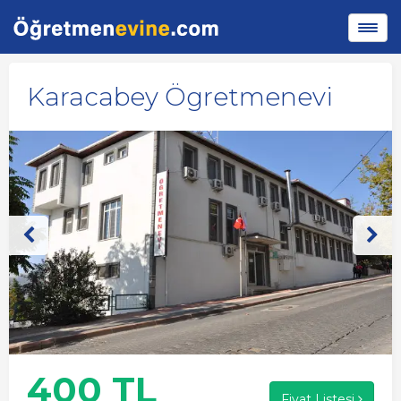
Karacabey Ögretmenevi
400 TL
Fiyat Listesi