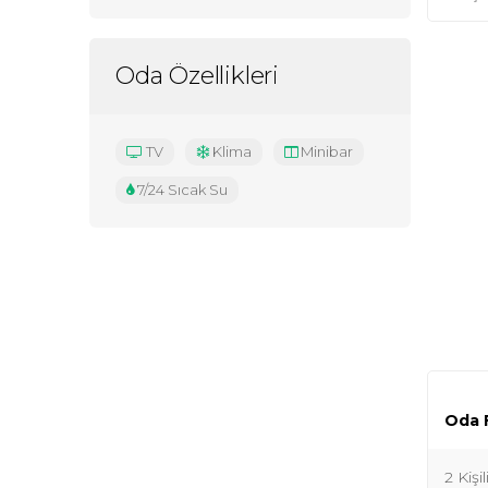
Oda Özellikleri
TV
Klima
Minibar
7/24 Sıcak Su
Oda F
2 Kişi