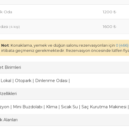
lik Oda
1200 ₺
Odası
1600 ₺
(4 kişi)
Not
: Konaklama, yemek ve düğün salonu rezervasyonları için
0 (466) 
irtibata geçmeniz gerekmektedir. Rezervasyon öncesinde lütfen fiyat
t Birimleri
| Lokal | Otopark | Dinlenme Odası |
ellikleri
izyon | Mini Buzdolabı | Klima | Sıcak Su | Saç Kurutma Makinesi
 Alanları