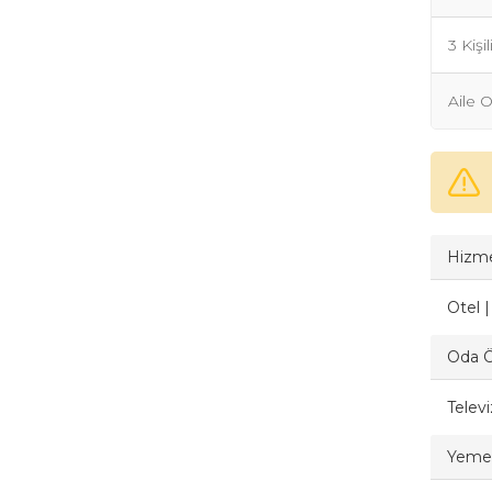
3 Kişi
Aile 
Hizme
Otel 
Oda Öz
Telev
Yemek