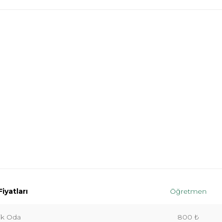
iyatları
Öğretmen
lik Oda
800 ₺