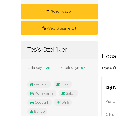
Rezervasyon
Web Sitesine Git
Tesis Özellikleri
Hopa
Oda Sayısı
28
Yatak Sayısı
57
Hopa Öğ
Restoran
Lokal
Kişi 
Konaklama
Salon
Kişi B
Otopark
Wi-fi
Bahçe
2 Kiş