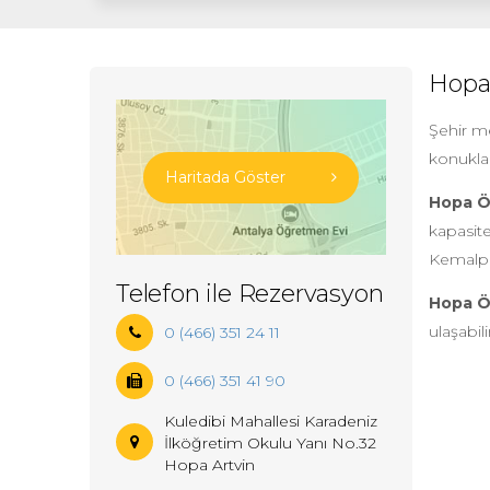
Hopa
Şehir m
konuklar
Haritada Göster
Hopa Ö
kapasite
Kemalpa
Telefon ile Rezervasyon
Hopa Ö
ulaşabili
0 (466) 351 24 11
0 (466) 351 41 90
Kuledibi Mahallesi Karadeniz
İlköğretim Okulu Yanı No.32
Hopa Artvin