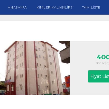
ANASAYFA
KİMLER KALABİLİR?
TAM LİSTE
400
'den başlay
Fiyat Lis