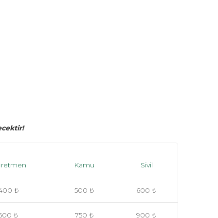
cektir!
retmen
Kamu
Sivil
400 ₺
500 ₺
600 ₺
600 ₺
750 ₺
900 ₺