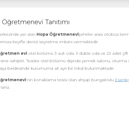
 Öğretmenevi Tanıtımı
erkezinde yer alan
Hopa Öğretmenevi
şehirler arası otobüs term
ımıza keyifle denizi seyretme imkanı vermektedir.
ğretmen evi
otel bölümü 3 suit oda, 3 duble oda ve 22 adet çift
sine sahiptir. Tesiste otel bölümü dışında yemek salonu, oturma sa
şa beldesinde kurumuma ait ayrı bir lokal bulunmaktadır.
ğretmenevi
‘nin konaklama tesisi olan ahşap bungalovlu
Esenkı
rsiniz.