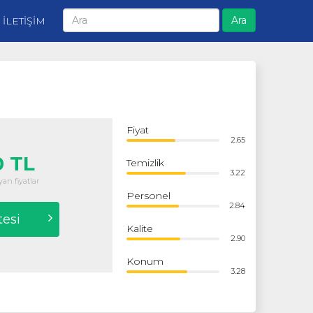
Ara
İLETİŞİM
Fiyat
2.65
 TL
Temizlik
3.22
an fiyatlar
Personel
2.84
tesi
Kalite
2.90
Konum
3.28