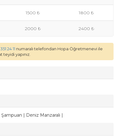
1500 ₺
1800 ₺
2000 ₺
2400 ₺
351 24 11
numaralı telefondan Hopa Öğretmenevi ile
 teyidi yapınız.
 | Şampuan | Deniz Manzaralı |