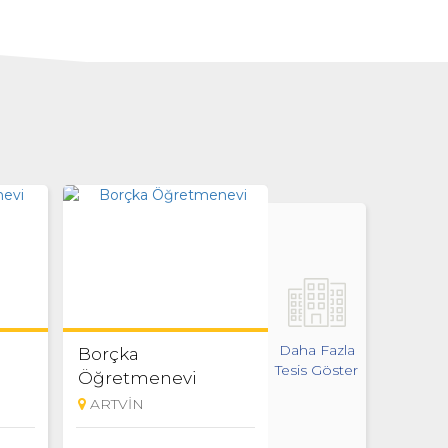
Daha Fazla
Borçka
Şavşat Lokali
Tesis Göster
Öğretmenevi
[KAPANDI]
ARTVİN
ARTVİN