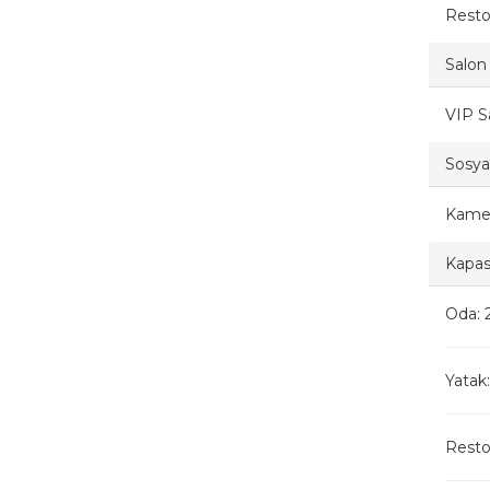
Resto
Salon 
VIP S
Sosyal
Kamel
Kapasi
Oda: 2
Yatak:
Restor