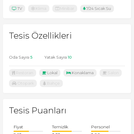
TV
Klima
Minibar
7/24 Sıcak Su
Tesis Özellikleri
Oda Sayısı
5
Yatak Sayısı
10
Restoran
Lokal
Konaklama
Salon
Otopark
Bahçe
Tesis Puanları
Fiyat
Temizlik
Personel