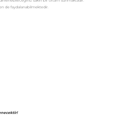
ıp dinlenebileceğiniz sakin bir ortam sunmaktadır.
den de faydalanabilmektedir.
necektir!