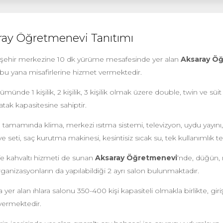
ray Öğretmenevi Tanıtımı
 şehir merkezine 10 dk yürüme mesafesinde yer alan
Aksaray Ö
 bu yana misafirlerine hizmet vermektedir.
ümünde 1 kişilik, 2 kişilik, 3 kişilik olmak üzere double, twin ve s
atak kapasitesine sahiptir.
 tamamında klima, merkezi ısıtma sistemi, televizyon, uydu yayını, 
e seti, saç kurutma makinesi, kesintisiz sıcak su, tek kullanımlık 
fe kahvaltı hizmeti de sunan
Aksaray Öğretmenevi
‘nde, düğün,
organizasyonların da yapılabildiği 2 ayrı salon bulunmaktadır.
a yer alan ıhlara salonu 350-400 kişi kapasiteli olmakla birlikte, gir
vermektedir.