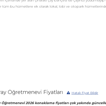
lerin içerisinde yer alan çınaraltı çay bahçesi ise çayınızı yudumlay
er tüm bu hizmetlere ek olarak lokal, lobi ve otopark hizmetlerin
ray Öğretmenevi Fiyatları
Hatalı Fiyat Bildir
 Öğretmenevi 2026 konaklama fiyatları çok yakında güncelle