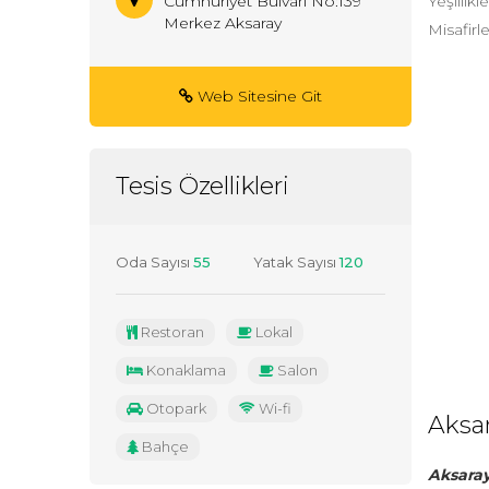
Yeşillik
Cumhuriyet Bulvarı No:139
Merkez Aksaray
Misafirl
Web Sitesine Git
Tesis Özellikleri
Oda Sayısı
55
Yatak Sayısı
120
Restoran
Lokal
Konaklama
Salon
Otopark
Wi-fi
Aksa
Bahçe
Aksaray