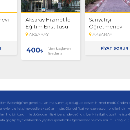
nevi
Aksaray Hizmet İçi
Sarıyahşi
Eğitim Enstitüsü
Öğretmenevi
AKSARAY
AKSARAY
N
FİYAT SORUN
'den başlayan
400
fiyatlarla
li Eğitim Bakanlığı’nın genel kullanıma sunmuş olduğu e-destek hizmet modülünden 
enevleriyle iletişime geçilerek sağlanmıştır. Güncel fiyat ve rezervasyon bilgileri için 
hiç bir kurum ile doğrudan ilişki içerisinde değildir. İçerik ile ilgili düzeltme istekl
ibata geçilip teyit edilmeden yapılan işlemlerde Ogretmenevine.com sorumlu değildir,