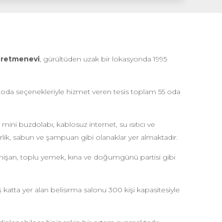
ğretmenevi
, gürültüden uzak bir lokasyonda 1995
üit oda seçenekleriyle hizmet veren tesis toplam 55 oda
mini buzdolabı, kablosuz internet, su ısıtıcı ve
terlik, sabun ve şampuan gibi olanaklar yer almaktadır.
 nişan, toplu yemek, kına ve doğumgünü partisi gibi
iş katta yer alan belisırma salonu 300 kişi kapasitesiyle