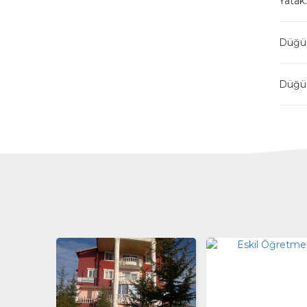
Yatak:
Düğün 
Düğün 