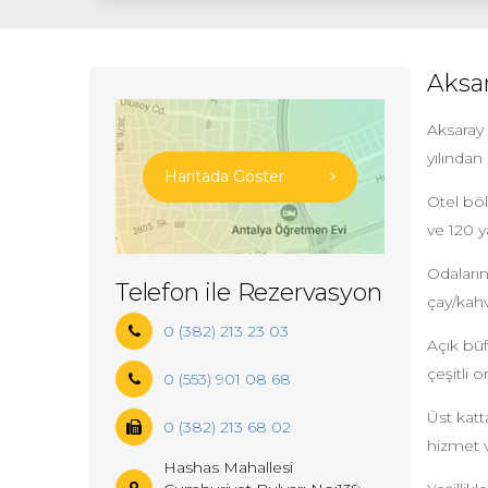
Aksa
Aksaray
yılından
Haritada Göster
Otel böl
ve 120 y
Odaların
Telefon ile Rezervasyon
çay/kahv
0 (382) 213 23 03
Açık bü
çeşitli 
0 (553) 901 08 68
Üst katt
0 (382) 213 68 02
hizmet 
Hashas Mahallesi