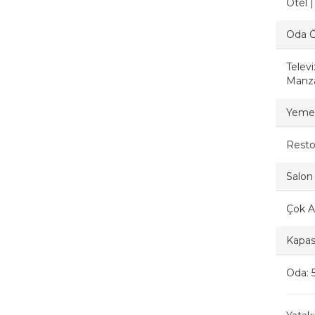
Otel 
Oda Öz
Televi
Manzar
Yemek
Resto
Salon 
Çok A
Kapasi
Oda: 5