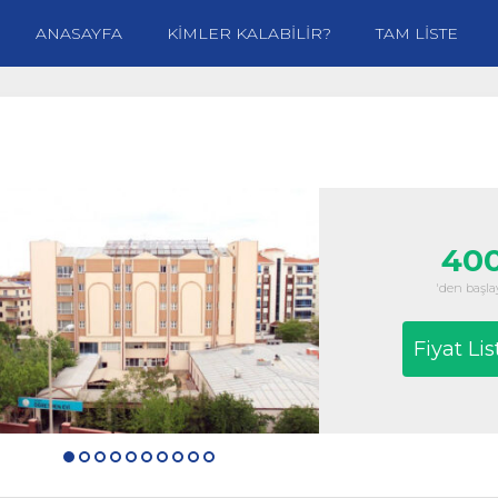
ANASAYFA
KİMLER KALABİLİR?
TAM LİSTE
400
'den başlay
Fiyat Lis