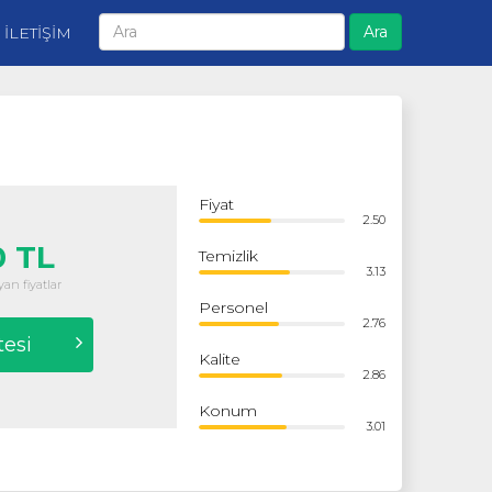
Ara
İLETİŞİM
Fiyat
2.50
 TL
Temizlik
3.13
an fiyatlar
Personel
2.76
tesi
Kalite
2.86
Konum
3.01