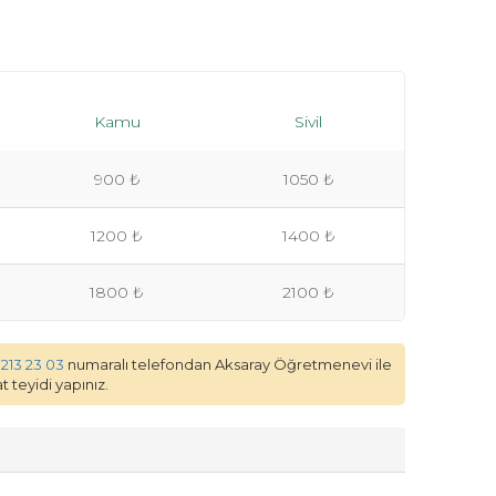
Kamu
Sivil
900 ₺
1050 ₺
1200 ₺
1400 ₺
1800 ₺
2100 ₺
 213 23 03
numaralı telefondan Aksaray Öğretmenevi ile
 teyidi yapınız.