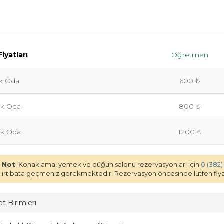
iyatları
Öğretmen
lik Oda
600 ₺
lik Oda
800 ₺
lik Oda
1200 ₺
Not
: Konaklama, yemek ve düğün salonu rezervasyonları için
0 (382)
irtibata geçmeniz gerekmektedir. Rezervasyon öncesinde lütfen fiyat
t Birimleri