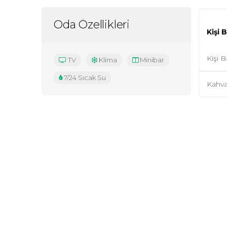
Oda Özellikleri
Kişi 
Kişi B
TV
Klima
Minibar
7/24 Sıcak Su
Kahval