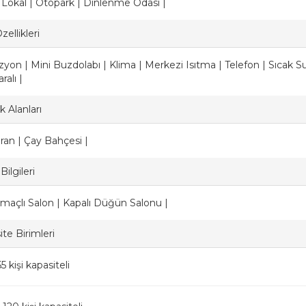
| Lokal | Otopark | Dinlenme Odası |
ellikleri
zyon | Mini Buzdolabı | Klima | Merkezi Isıtma | Telefon | Sıcak 
alı |
 Alanları
ran | Çay Bahçesi |
Bilgileri
maçlı Salon | Kapalı Düğün Salonu |
te Birimleri
5 kişi kapasiteli