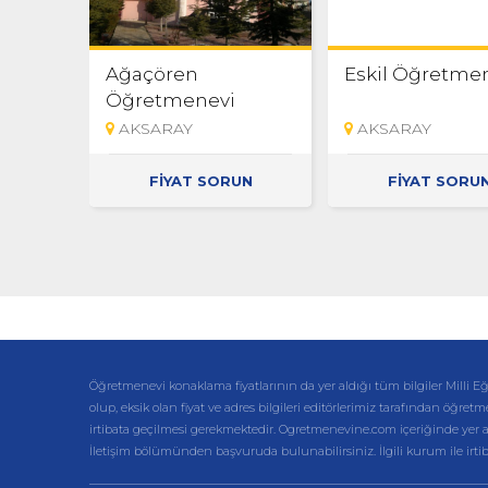
Ağaçören
Eskil Öğretme
Öğretmenevi
AKSARAY
AKSARAY
FİYAT SORUN
FİYAT SORU
Öğretmenevi konaklama fiyatlarının da yer aldığı tüm bilgiler Mil
olup, eksik olan fiyat ve adres bilgileri editörlerimiz tarafından öğretm
irtibata geçilmesi gerekmektedir. Ogretmenevine.com içeriğinde yer alan 
İletişim bölümünden başvuruda bulunabilirsiniz. İlgili kurum ile irt