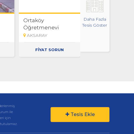
Daha Fazla
Ortaköy
Tesis Göster
Öğretmenevi
AKSARAY
FİYAT SORUN
derlenmiş
kurum ile
Tesis Ekle
eri için
 tutulamaz.