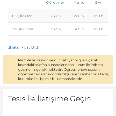
Öğretmen
Kamu
Sivil
1 Kişilik Oda
260 ₺
260 ₺
360 ₺
2 Kişilik Oda
360 ₺
360 ₺
500 ₺
Hatalı Fiyat Bildir
Not
: Rezervasyon ve güncel fiyat bilgileri için alt
kısımdaki telefon numaralarından kurum ile irtibata
geçmeniz gerekmektedir. Ogretmenevine.com
öğretmenevleri hakkında bilgi veren rehber bir sitedir,
kurumlar ile ilişkimiz bulunmamaktadır.
Tesis İle İletişime Geçin