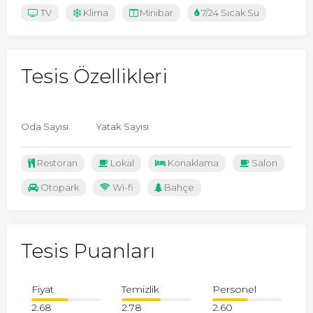
TV
Klima
Minibar
7/24 Sıcak Su
Tesis Özellikleri
Oda Sayısı
Yatak Sayısı
Restoran
Lokal
Konaklama
Salon
Otopark
Wi-fi
Bahçe
Tesis Puanları
Fiyat
Temizlik
Personel
2.68
2.78
2.60