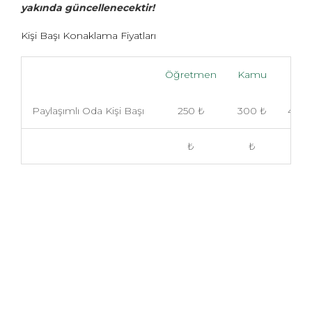
yakında güncellenecektir!
Kişi Başı Konaklama Fiyatları
Öğretmen
Kamu
Sivil
Paylaşımlı Oda Kişi Başı
250 ₺
300 ₺
400 
₺
₺
₺