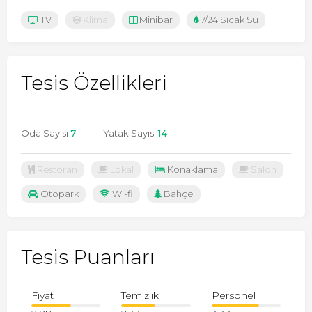
TV
Klima
Minibar
7/24 Sıcak Su
Tesis Özellikleri
Oda Sayısı
7
Yatak Sayısı
14
Restoran
Lokal
Konaklama
Salon
Otopark
Wi-fi
Bahçe
Tesis Puanları
Fiyat
Temizlik
Personel