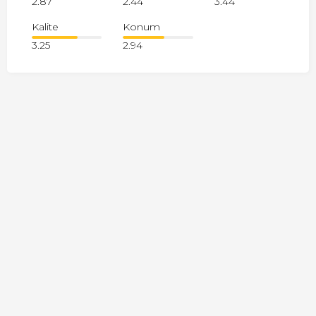
2.87
2.44
3.44
Kalite
Konum
3.25
2.94