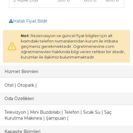
2 Kişilik Oda
500 ₺
600 ₺
800 ₺
Hatalı Fiyat Bildir
Not
: Rezervasyon ve güncel fiyat bilgileri için alt
kısımdaki telefon numaralarından kurum ile irtibata
geçmeniz gerekmektedir. Ogretmenevine.com
öğretmenevleri hakkında bilgi veren rehber bir sitedir,
kurumlar ile ilişkimiz bulunmamaktadır.
Hizmet Birimleri
Otel | Otopark |
Oda Özellikleri
Televizyon | Mini Buzdolabı | Telefon | Sıcak Su | Saç
Kurutma Makinesi | Şampuan |
Kapasite Birimleri