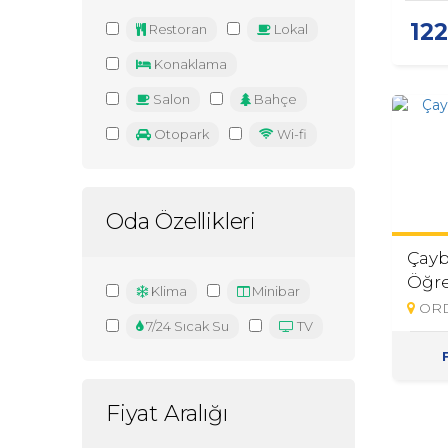
12
Restoran
Lokal
Konaklama
Salon
Bahçe
Otopark
Wi-fi
Oda Özellikleri
Çayb
Öğr
Klima
Minibar
OR
7/24 Sıcak Su
TV
Fiyat Aralığı