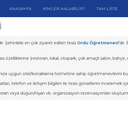
ANASAYFA
KİMLER KALABİLİR?
TAM LİSTE
İ
 Şehirdeki en çok ziyaret edilen tesis
Ordu Öğretmenevi
'dir
zelliklerine (restoran, lokal, otopark, çok amaçlı salon, bahçe, wif
ize uygun otel/konaklama hizmetine sahip öğretmenevlerini bulmak 
 telefon ve iletişim bilgileri ile tesis görsellerini incelemek için
n veya düğün/nişan vb. organizasyon rezervasyonları oluşturmak iç