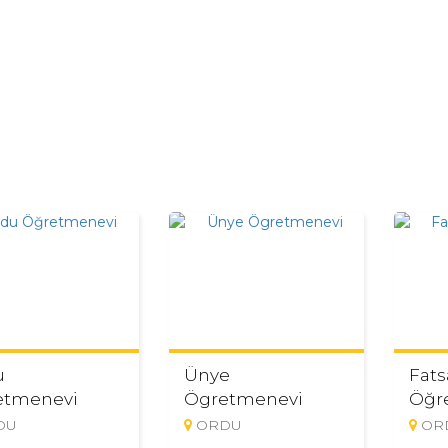
u
Ünye
Fats
etmenevi
Ögretmenevi
Öğr
DU
ORDU
OR