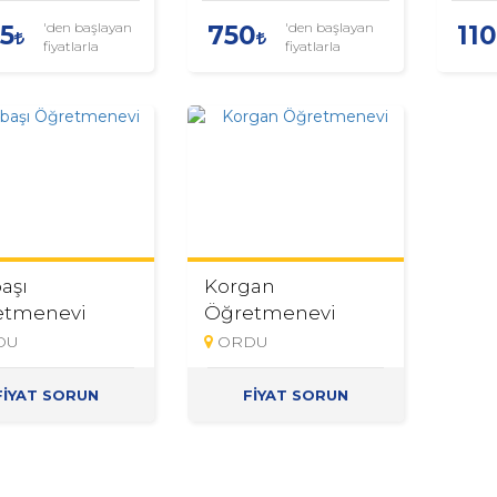
'den başlayan
'den başlayan
25
750
110
fiyatlarla
fiyatlarla
aşı
Korgan
etmenevi
Öğretmenevi
DU
ORDU
FİYAT SORUN
FİYAT SORUN