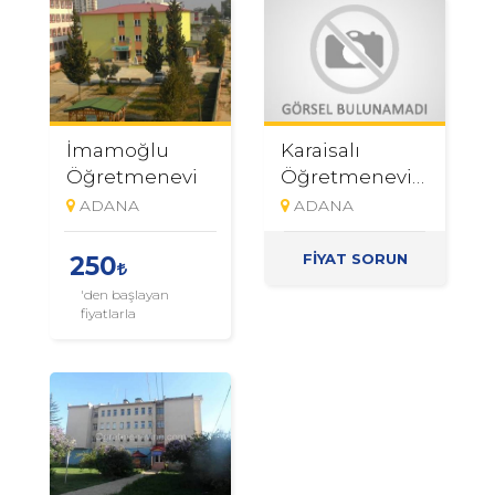
İmamoğlu
Karaisalı
Öğretmenevi
Öğretmenevi
[KAPALI]
ADANA
ADANA
FİYAT SORUN
250
'den başlayan
fiyatlarla