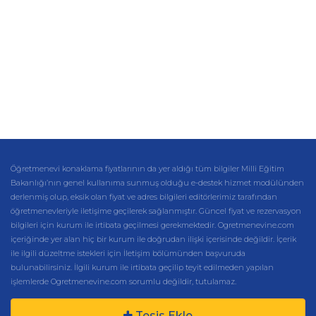
Öğretmenevi konaklama fiyatlarının da yer aldığı tüm bilgiler Milli Eğitim
Bakanlığı’nın genel kullanıma sunmuş olduğu e-destek hizmet modülünden
derlenmiş olup, eksik olan fiyat ve adres bilgileri editörlerimiz tarafından
öğretmenevleriyle iletişime geçilerek sağlanmıştır. Güncel fiyat ve rezervasyon
bilgileri için kurum ile irtibata geçilmesi gerekmektedir. Ogretmenevine.com
içeriğinde yer alan hiç bir kurum ile doğrudan ilişki içerisinde değildir. İçerik
ile ilgili düzeltme istekleri için İletişim bölümünden başvuruda
bulunabilirsiniz. İlgili kurum ile irtibata geçilip teyit edilmeden yapılan
işlemlerde Ogretmenevine.com sorumlu değildir, tutulamaz.
Tesis Ekle