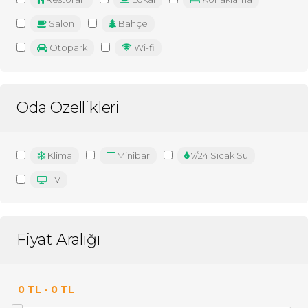
Salon
Bahçe
Otopark
Wi-fi
Oda Özellikleri
Klima
Minibar
7/24 Sıcak Su
TV
Fiyat Aralığı