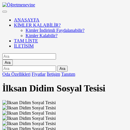
ANASAYFA
KİMLER KALABİLİR?
Kimler İndirimli Faydalanabilir?
Kimler Kalabilir?
TAM LİSTE
İLETİŞİM
Ara
Ara
Oda Özellikleri
Fiyatlar
İletişim
Tanıtım
İlksan Didim Sosyal Tesisi