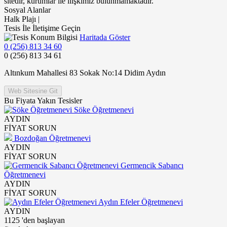
sitedir, kurumlar ile ilişkimiz bulunmamaktadır.
Sosyal Alanlar
Halk Plajı |
Tesis İle İletişime Geçin
Haritada Göster
0 (256) 813 34 60
0 (256) 813 34 61
Altınkum Mahallesi 83 Sokak No:14 Didim Aydın
Web Sitesine Git
Bu Fiyata Yakın Tesisler
Söke Öğretmenevi
AYDIN
FİYAT SORUN
Bozdoğan Öğretmenevi
AYDIN
FİYAT SORUN
Germencik Sabancı
Öğretmenevi
AYDIN
FİYAT SORUN
Aydın Efeler Öğretmenevi
AYDIN
1125
'den başlayan