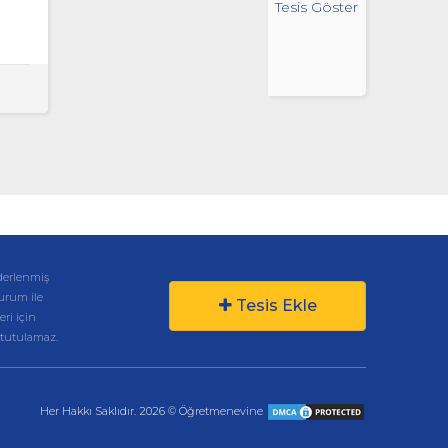
Tesis Göster
derlenmiş
kurum ile
Tesis Ekle
eri için
 tutulamaz.
Her Hakkı Saklıdır. 2026 © Öğretmenevine