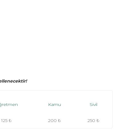
llenecektir!
ğretmen
Kamu
Sivil
125 ₺
200 ₺
250 ₺