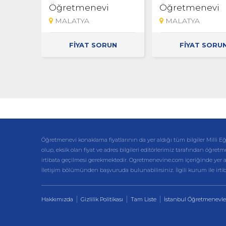
Öğretmenevi
Öğretmenevi
MALATYA
MALATYA
FİYAT SORUN
FİYAT SORU
Öğretmenevi konaklama fiyatlarının da yer aldığı tüm bilgiler Mil
olup, eksik olan fiyat ve adres bilgileri editörlerimiz tarafından öğretm
irtibata geçilmesi gerekmektedir. Ogretmenevine.com içeriğinde yer alan 
İletişim bölümünden başvuruda bulunabilirsiniz. İlgili kurum ile irt
Hakkımızda
Gizlilik Politikası
Tam Liste
İstanbul Öğretmenevle