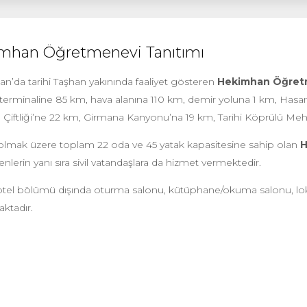
mhan Öğretmenevi Tanıtımı
n’da tarihi Taşhan yakınında faaliyet gösteren
Hekimhan Öğret
erminaline 85 km, hava alanına 110 km, demir yoluna 1 km, Hasan 
Çiftliği’ne 22 km, Girmana Kanyonu’na 19 km, Tarihi Köprülü Meh
t olmak üzere toplam 22 oda ve 45 yatak kapasitesine sahip olan
H
lerin yanı sıra sivil vatandaşlara da hizmet vermektedir.
 otel bölümü dışında oturma salonu, kütüphane/okuma salonu, loka
ktadır.