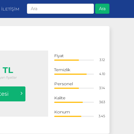
Ara
İLETİŞİM
Fiyat
3.12
 TL
Temizlik
4.10
an fiyatlar
Personel
3.14
tesi
Kalite
3.63
Konum
3.45