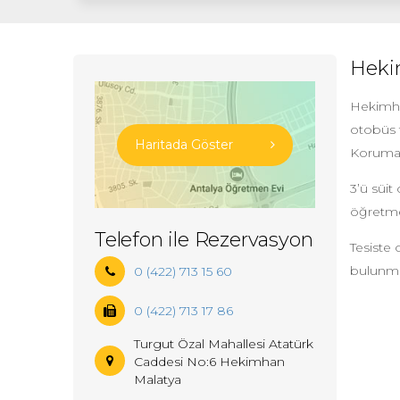
Heki
Hekimha
otobüs t
Haritada Göster
Koruma 
3’ü süi
öğretmen
Telefon ile Rezervasyon
Tesiste
bulunma
0 (422) 713 15 60
0 (422) 713 17 86
Turgut Özal Mahallesi Atatürk
Caddesi No:6 Hekimhan
Malatya