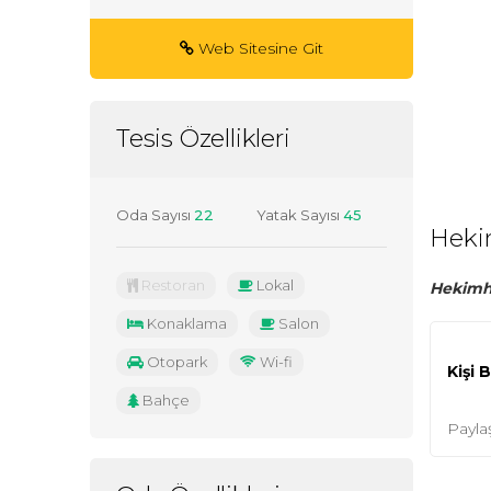
Web Sitesine Git
Tesis Özellikleri
Oda Sayısı
22
Yatak Sayısı
45
Heki
Restoran
Lokal
Hekimha
Konaklama
Salon
Otopark
Wi-fi
Kişi 
Bahçe
Payla