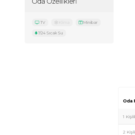
Oda Özellikleri
TV
Klima
Minibar
7/24 Sıcak Su
Oda F
1 Kişi
2 Kişi