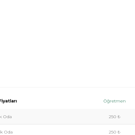
iyatları
Öğretmen
lik Oda
250 ₺
lik Oda
250 ₺