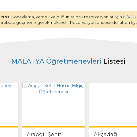
Not
: Konaklama, yemek ve düğün salonu rezervasyonları için
0 (422)
irtibata geçmeniz gerekmektedir. Rezervasyon öncesinde lütfen fiyat
MALATYA Öğretmenevleri
Listesi
Arapgir Şehit
Akçadağ