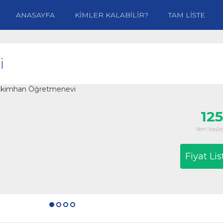
ANASAYFA
KİMLER KALABİLİR?
TAM LİSTE
i
125
'den başlay
Fiyat Lis