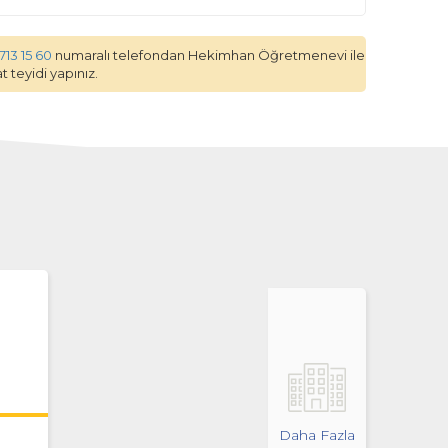
 713 15 60
numaralı telefondan Hekimhan Öğretmenevi ile
 teyidi yapınız.
Daha Fazla