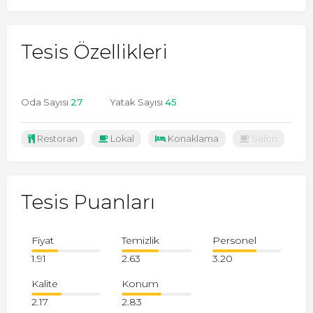
Tesis Özellikleri
Oda Sayısı
27
Yatak Sayısı
45
Restoran
Lokal
Konaklama
Salon
Tesis Puanları
Fiyat
Temizlik
Personel
1.91
2.63
3.20
Kalite
Konum
2.17
2.83