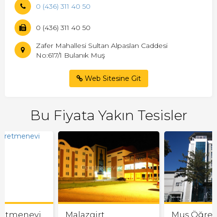
0 (436) 311 40 50
0 (436) 311 40 50
Zafer Mahallesi Sultan Alpaslan Caddesi
No:617/1 Bulanık Muş
Web Sitesine Git
Bu Fiyata Yakın Tesisler
retmenevi
Malazgirt
Muş Öğre