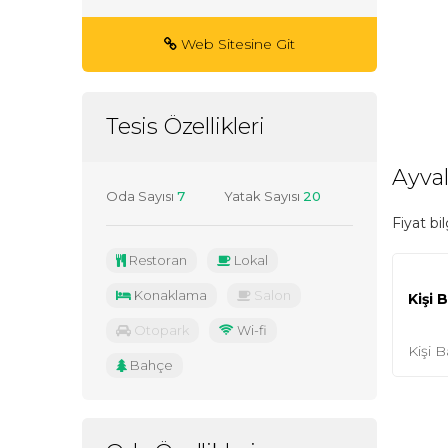
Web Sitesine Git
Tesis Özellikleri
Ayval
Oda Sayısı
7
Yatak Sayısı
20
Fiyat bi
Restoran
Lokal
Konaklama
Salon
Kişi 
Otopark
Wi-fi
Kişi B
Bahçe