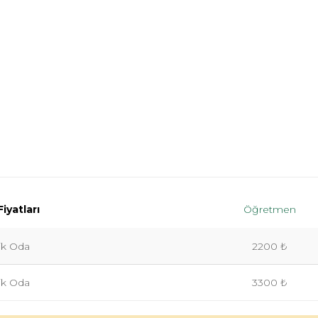
iyatları
Öğretmen
lik Oda
2200 ₺
lik Oda
3300 ₺