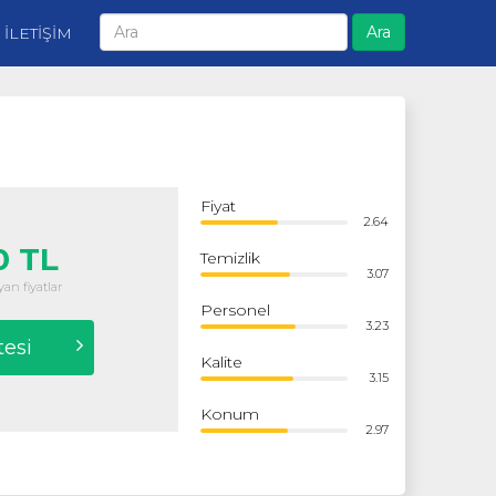
Ara
İLETİŞİM
Fiyat
2.64
0 TL
Temizlik
3.07
an fiyatlar
Personel
3.23
tesi
Kalite
3.15
Konum
2.97