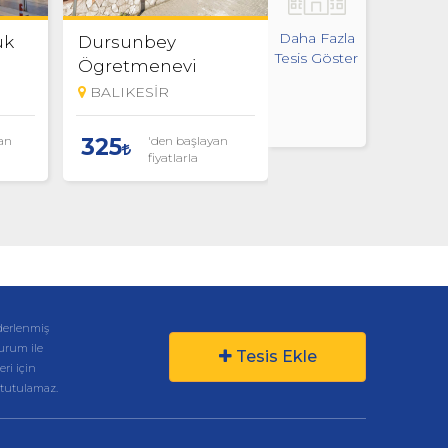
Daha Fazla
uk
Dursunbey
Bandırma
Tesis Göster
Ögretmenevi
Öğretmenevi
BALIKESİR
BALIKESİR
an
'den başlayan
'den başlaya
325
425
fiyatlarla
fiyatlarla
derlenmiş
kurum ile
Tesis Ekle
eri için
 tutulamaz.