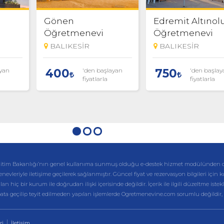
Gönen
Edremit Altınol
Öğretmenevi
Öğretmenevi
BALIKESİR
BALIKESİR
ayan
'den başlayan
'den başlay
400
750
fiyatlarla
fiyatlarla
li Eğitim Bakanlığı’nın genel kullanıma sunmuş olduğu e-destek hizmet modülünden 
enevleriyle iletişime geçilerek sağlanmıştır. Güncel fiyat ve rezervasyon bilgileri için 
hiç bir kurum ile doğrudan ilişki içerisinde değildir. İçerik ile ilgili düzeltme istekl
ibata geçilip teyit edilmeden yapılan işlemlerde Ogretmenevine.com sorumlu değildir,
ri
İletişim