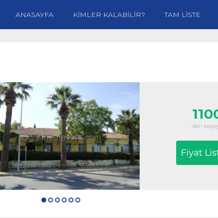
ANASAYFA
KİMLER KALABİLİR?
TAM LİSTE
110
'den başlay
Fiyat Lis