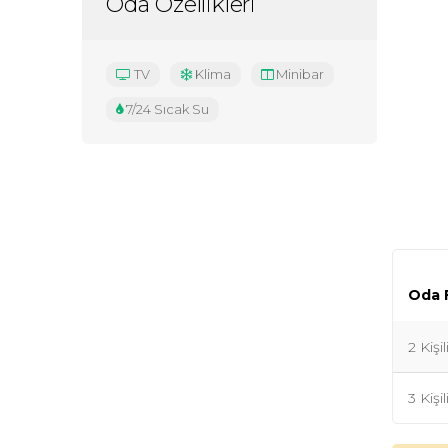
Oda Özellikleri
TV
Klima
Minibar
7/24 Sıcak Su
Oda F
2 Kişi
3 Kişi