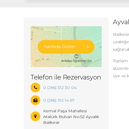
Ayva
Balıkesi
uzaklığı
Haritada Göster
sağlana
Toplam 
düzenlen
üye ve k
Telefon ile Rezervasyon
0 (266) 312 30 04
0 (266) 312 14 67
Kemal Paşa Mahallesi
Atatürk Bulvarı No:52 Ayvalık
Balıkesir