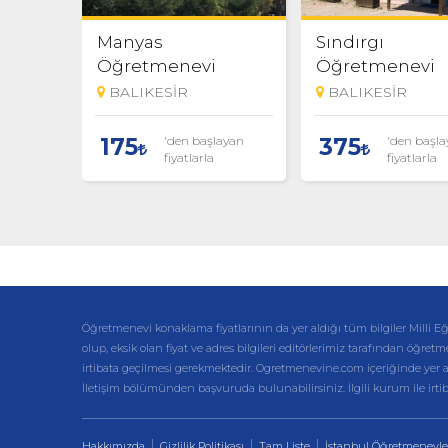
Manyas
Sındırgı
Öğretmenevi
Öğretmenevi
BALIKESİR
BALIKESİR
'den başlayan
'den başl
175
375
fiyatlarla
fiyatlarla
Öğretmenevi konaklama fiyatlarının da yer aldığı tüm bilgiler Mil
olup, eksik olan fiyat ve adres bilgileri editörlerimiz tarafından öğretm
irtibata geçilmesi gerekmektedir. Ogretmenevine.com içeriğinde yer alan 
İletişim bölümünden başvuruda bulunabilirsiniz. İlgili kurum ile irt
Hakkımızda
Gizlilik Politikası
Tam Liste
İstanbul Öğretmenevle