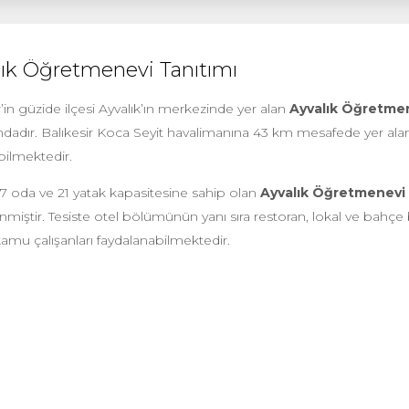
lık Öğretmenevi Tanıtımı
r’in güzide ilçesi Ayvalık’ın merkezinde yer alan
Ayvalık Öğretme
ndadır. Balıkesir Koca Seyit havalimanına 43 km mesafede yer alan 
bilmektedir.
7 oda ve 21 yatak kapasitesine sahip olan
Ayvalık Öğretmenevi
miştir. Tesiste otel bölümünün yanı sıra restoran, lokal ve bahç
amu çalışanları faydalanabilmektedir.