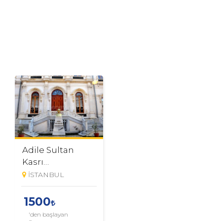
Adile Sultan
Kasrı
Öğretmenevi
İSTANBUL
1500
'den başlayan